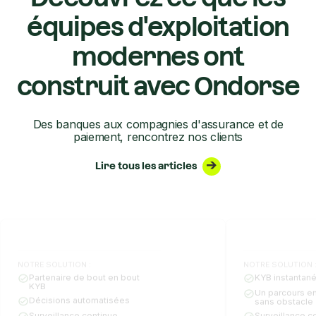
équipes d'exploitation
modernes ont
construit avec Ondorse
Des banques aux compagnies d'assurance et de
paiement, rencontrez nos clients
Lire tous les articles
NOTRE SOLUTION :
NOTRE SOLUTION 
Partenaire de bout en bout
KYB instantané
KYB
Un parcours en
Décisions automatisées
sans obstacle
Surveillance continue
Surveillance c