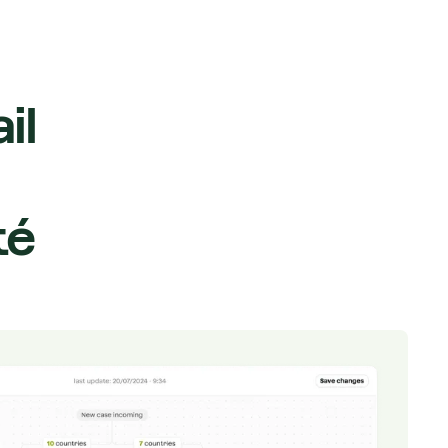
il
té