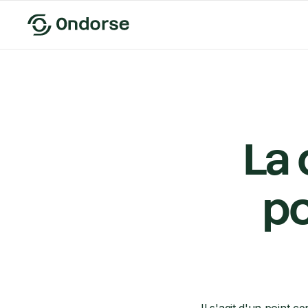
La
po