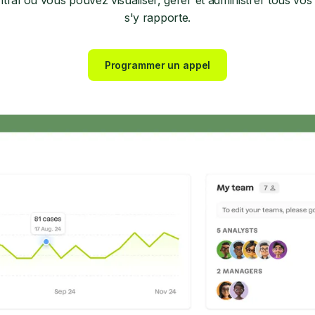
entral où vous pouvez visualiser, gérer et administrer tous vos cl
s'y rapporte.
Programmer un appel