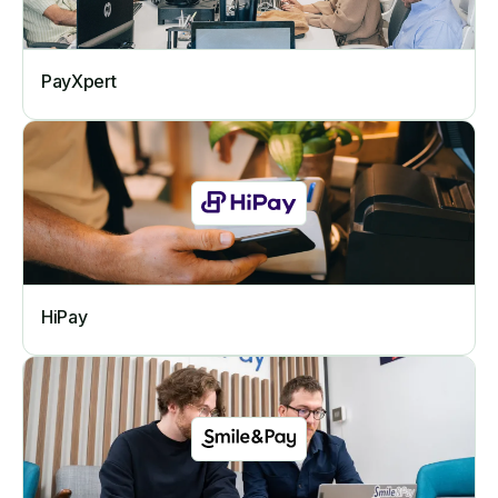
PayXpert
HiPay