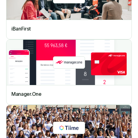
iBanFirst
Manager.One