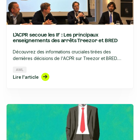
L'ACPR secoue les IF : Les principaux
enseignements des arrêts Treezor et BRED
Découvrez des informations cruciales tirées des
dernières décisions de l'ACPR sur Treezor et BRED.
Apprenez à adapter votre stratégie de lutte contre le
AML
blanchiment d'argent et le financement du terrorisme, à
Lire l'article
optimiser vos processus de connaissance du client et à
rester en conformité avec l'évolution du paysage
réglementaire en 2025.