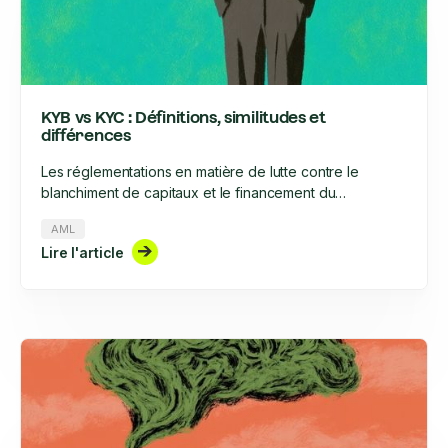
KYB vs KYC : Définitions, similitudes et
différences
Les réglementations en matière de lutte contre le
blanchiment de capitaux et le financement du
terrorisme, en particulier dans le secteur financier,
AML
évoluent à un rythme sans précédent et exigent une
Lire l'article
rigueur accrue. Cette rigueur concerne, entre autres,
l'onboarding clients et des entreprises, ainsi que leur
suivi tout au long de leur cycle de vie. Quelles sont les
similitudes et les différences entre KYC et KYB ?