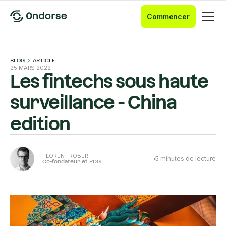
Commencer
BLOG
ARTICLE
25 MARS 2022
Les fintechs sous haute
surveillance - China
edition
FLORENT ROBERT
5
minutes de lecture
Co-fondateur et PDG