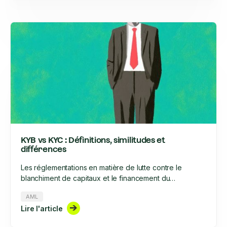
réglementaire en 2025.
KYB vs KYC : Définitions, similitudes et
différences
Les réglementations en matière de lutte contre le
blanchiment de capitaux et le financement du
terrorisme, en particulier dans le secteur financier,
AML
évoluent à un rythme sans précédent et exigent une
Lire l'article
rigueur accrue. Cette rigueur concerne, entre autres,
l'onboarding clients et des entreprises, ainsi que leur