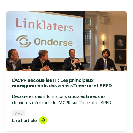
L'ACPR secoue les IF : Les principaux
enseignements des arrêts Treezor et BRED
Découvrez des informations cruciales tirées des
dernières décisions de l'ACPR sur Treezor et BRED.
Apprenez à adapter votre stratégie de lutte contre le
AML
blanchiment d'argent et le financement du terrorisme, à
Lire l'article
optimiser vos processus de connaissance du client et à
rester en conformité avec l'évolution du paysage