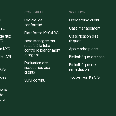
CONFORMITÉ
SOLUTION
C
Logiciel de
Onboarding client
conformité
KYC
Case management
Plateforme KYC/LBC
de flux
Classification des
YC
case management
risques
relatifs à la lutte
on KYC
App marketplace
contre le blanchiment
d'argent
e l'API
Bibliothèque de scan
Évaluation des
Bibliothèque de
risques liés aux
 KYB
remédiation
clients
 des
Tout-en-un KYC/B
Suivi continu
de la
de
d'un