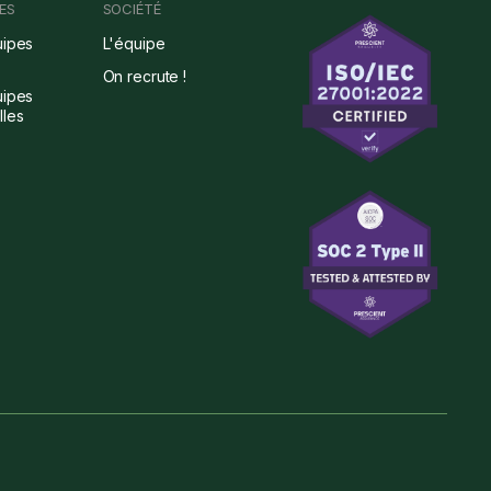
ES
SOCIÉTÉ
uipes
L'équipe
On recrute !
uipes
lles