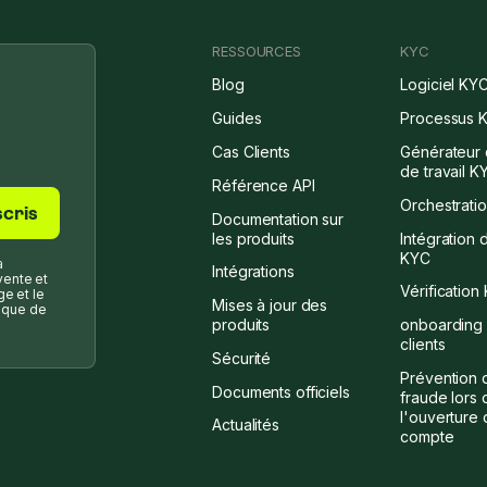
RESSOURCES
KYC
Blog
Logiciel KY
Guides
Processus 
Cas Clients
Générateur 
de travail K
Référence API
Orchestrati
Documentation sur
les produits
Intégration d
KYC
a
Intégrations
vente et
Vérification
ge et le
Mises à jour des
ique de
produits
onboarding
clients
Sécurité
Prévention 
Documents officiels
fraude lors 
l'ouverture 
Actualités
compte