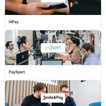
HiPay
PayXpert