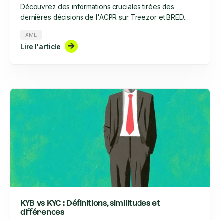
Découvrez des informations cruciales tirées des
dernières décisions de l'ACPR sur Treezor et BRED.
Apprenez à adapter votre stratégie de lutte contre le
AML
blanchiment d'argent et le financement du terrorisme, à
Lire l'article
optimiser vos processus de connaissance du client et à
rester en conformité avec l'évolution du paysage
réglementaire en 2025.
KYB vs KYC : Définitions, similitudes et
différences