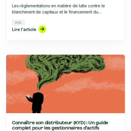
Les réglementations en matière de lutte contre le
blanchiment de capitaux et le financement du
terrorisme, en particulier dans le secteur financier,
AML
évoluent à un rythme sans précédent et exigent une
Lire l'article
rigueur accrue. Cette rigueur concerne, entre autres,
l'onboarding clients et des entreprises, ainsi que leur
suivi tout au long de leur cycle de vie. Quelles sont les
similitudes et les différences entre KYC et KYB ?
Connaître son distributeur (KYD) : Un guide
complet pour les gestionnaires d'actifs