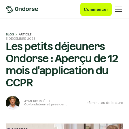
Commencer
BLOG
ARTICLE
5 DÉCEMBRE 2023
Les petits déjeuners
Ondorse : Aperçu de 12
mois d'application du
CCPR
AYMERIC BOËLLE
3
minutes de lecture
Co-fondateur et président