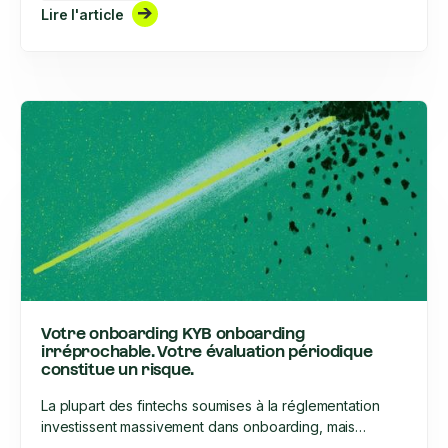
Lire l'article
externalisés (BPO). Ces deux types d'acteurs apportent
des solutions à des problèmes concrets. Aucun d'entre
eux ne propose toutefois de programme complet de
mise en conformité KYC. Voici pourquoi cette confusion
est structurelle, et quel en est le coût au regard de la
directive AMLR 2027.
Votre onboarding KYB onboarding
irréprochable. Votre évaluation périodique
constitue un risque.
La plupart des fintechs soumises à la réglementation
investissent massivement dans onboarding, mais
pratiquement rien dans ce qui vient après. C’est dans