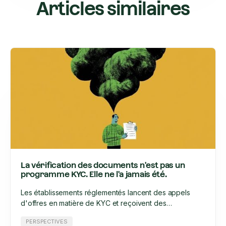
Articles similaires
La vérification des documents n'est pas un
programme KYC. Elle ne l'a jamais été.
Les établissements réglementés lancent des appels
d'offres en matière de KYC et reçoivent des
propositions de la part de prestataires de services
PERSPECTIVES
d'identification (IDV) et de prestataires de services