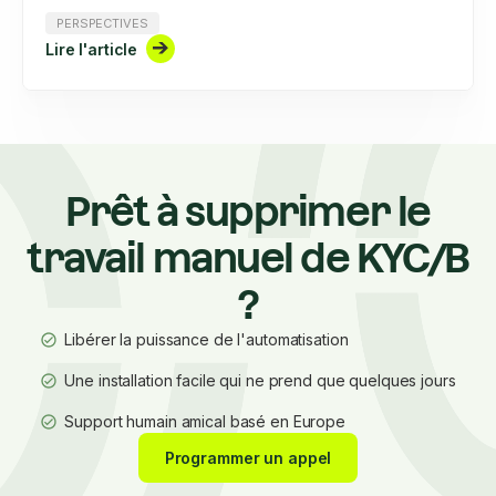
dans la manière dont l’identité est vérifiée à travers
PERSPECTIVES
l’Europe. Les portefeuilles d’identité numériques devant
Lire l'article
être mis en service d’ici fin 2026, onboarding chargées
de la conformité et onboarding doivent commencer à
s’y préparer dès maintenant. Voici ce que cela implique
pour vos processus KYC, vos procédures de lutte
contre le blanchiment d’argent et le financement du
terrorisme (AML/CFT), ainsi que pour l’avenir du KYB.
Prêt à supprimer le
travail manuel de KYC/B
?
Libérer la puissance de l'automatisation
Une installation facile qui ne prend que quelques jours
Support humain amical basé en Europe
Programmer un appel